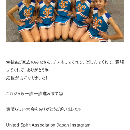
⁡⁡
生徒＆ご家族のみなさん、
チアをしてくれて⁡⁡、⁡楽しんでくれて、⁡頑張
ってくれて⁡、⁡⁡ありがとう🌟⁡⁡⁡⁡
⁡応援が力になりました⁡⁡!
これからも⁡⁡一歩一歩進みます😊
⁡⁡
⁡素晴らしい大会をありがとうございました✨ ⁡
United Spirit Association Japan Instagram