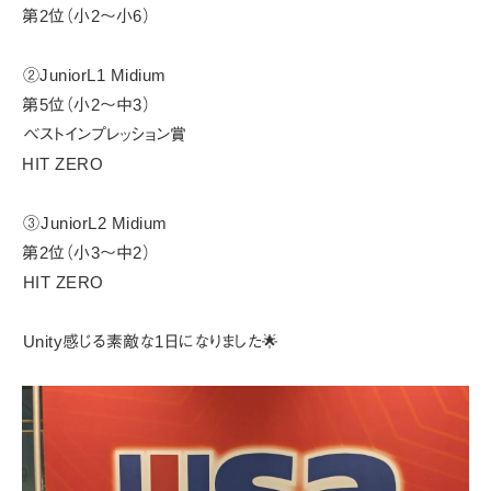
第2位（小2～小6）
⁡②JuniorL1 Midium
第5位（小2～中3）
⁡ベストインプレッション賞⁡
HIT ZERO
⁡③⁡⁡JuniorL2 Midium
第2位（小3～中2）
⁡HIT ZERO⁡
⁡Unity感じる素敵な1日になりました🌟