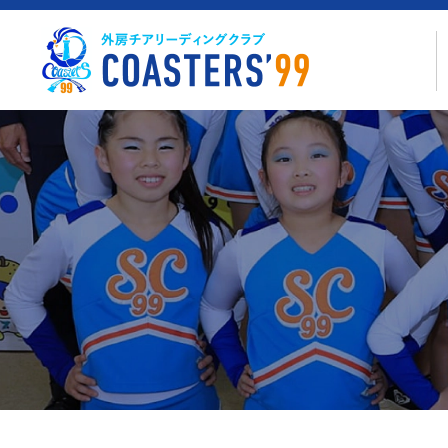
コ
ン
テ
ン
ツ
へ
ス
キ
ッ
プ