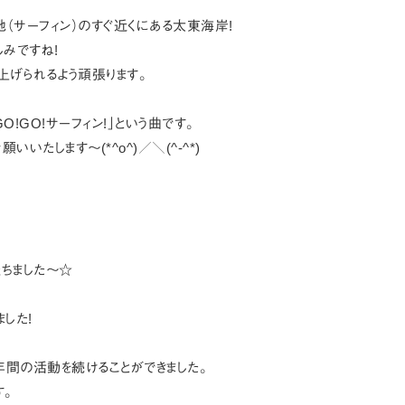
地（サーフィン）のすぐ近くにある太東海岸!
しみですね!
上げられるよう頑張ります。
O!GO!サーフィン!」という曲です。
いいたします～(*^o^)／＼(^-^*)
ちました～☆
した!
1年間の活動を続けることができました。
す。