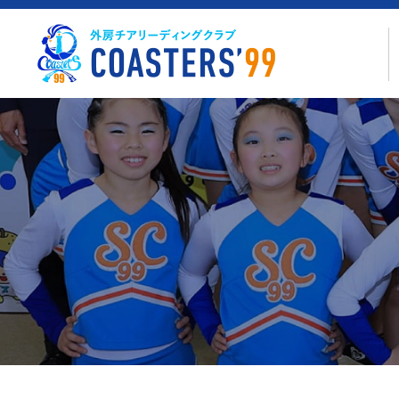
コ
ン
テ
ン
ツ
へ
ス
キ
ッ
プ