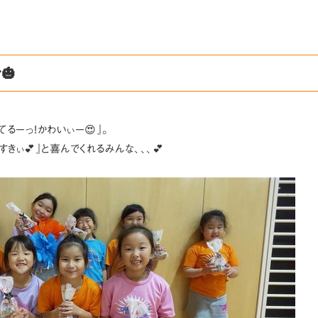
🎃
てるーっ!かわいぃー😍』。
きぃ💕』と喜んでくれるみんな、、、💕