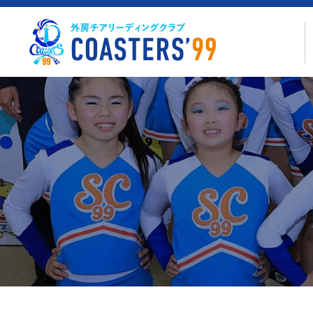
コ
ン
テ
ン
ツ
へ
ス
キ
ッ
プ